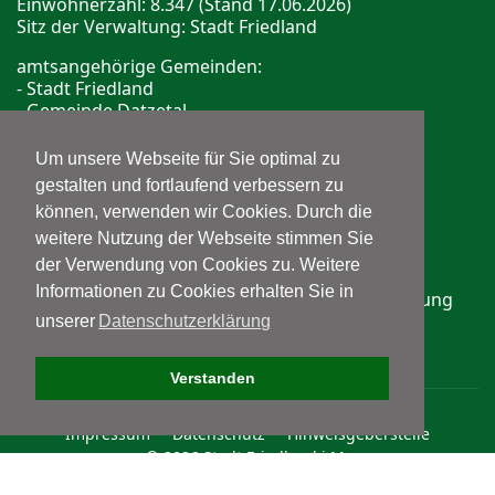
Einwohnerzahl: 8.347 (Stand 17.06.2026)
Sitz der Verwaltung: Stadt Friedland
amtsangehörige Gemeinden:
- Stadt Friedland
- Gemeinde Datzetal
- Gemeinde Galenbeck
Um unsere Webseite für Sie optimal zu
Bereitschaftsdienste
gestalten und fortlaufend verbessern zu
können, verwenden wir Cookies. Durch die
ärztliche Bereitschaftshotline
Telefon: 116 117
weitere Nutzung der Webseite stimmen Sie
der Verwendung von Cookies zu. Weitere
Informationen zu Cookies erhalten Sie in
Zahnärztlicher Notdienst
, Ansage und Vermittlung
(A&V e.V.)
unserer
Datenschutzerklärung
www.zahnarzt-notdienst.de
Verstanden
Impressum
Datenschutz
Hinweisgeberstelle
© 2026 Stadt Friedland i.M.
Mitglied der Gemeinschaft Sant'Egidio