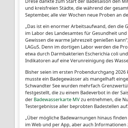
Drese dankte zum Start der Badesaison den Mi
und kreisfreien Städte, die während der gesam
September, alle vier Wochen neue Proben an 
„Das ist ein enormer Arbeitsaufwand, den die
im Labor des Landesamtes für Gesundheit und S
Gewissen die warme Jahreszeit genießen kann“, e
LAGuS. Denn im dortigen Labor werden die Prob
etwa durch Darmbakterien Escherichia coli und 
Indikatoren auf eine Verunreinigung des Wasse
Bisher seien im ersten Probendurchgang 2026 k
musste ein Badegewässer als mangelhaft eingest
Schwandter See wurden mehrfach Grenzwertüb
festgestellt, die zu einem Badeverbot in der Sa
der
Badewasserkarte MV
zu entnehmen, die Nut
Testergebnisse aller beprobten Badestellen auf
„Über mögliche Badewarnungen hinaus finden I
im Web und per App, aber auch Informationen 