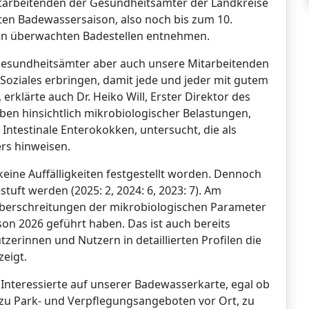
tarbeitenden der Gesundheitsämter der Landkreise
ten Badewassersaison, also noch bis zum 10.
den überwachten Badestellen entnehmen.
 Gesundheitsämter aber auch unsere Mitarbeitenden
oziales erbringen, damit jede und jeder mit gutem
rklärte auch Dr. Heiko Will, Erster Direktor des
en hinsichtlich mikrobiologischer Belastungen,
Intestinale Enterokokken, untersucht, die als
rs hinweisen.
eine Auffälligkeiten festgestellt worden. Dennoch
uft werden (2025: 2, 2024: 6, 2023: 7). Am
erschreitungen der mikrobiologischen Parameter
ison 2026 geführt haben. Das ist auch bereits
zerinnen und Nutzern in detaillierten Profilen die
zeigt.
nteressierte auf unserer Badewasserkarte, egal ob
zu Park- und Verpflegungsangeboten vor Ort, zu